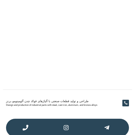
طراحی و تولید قطعات صنعتی با آلیاژهای فولاد چدن آلومینومو برنز
Design and production of industrial parts with steel, cast iron, aluminum, and bronze alloys