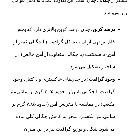
بیشتر از
چگالی چدن
است. این تفاوت عمدتاً به دلیل عوامل
زیر می‌باشد:
درصد کربن:
چدن درصد کربن بالاتری دارد که بخش
قابل توجهی از آن به شکل گرافیت (با چگالی کمتر از
آهن) یا سمنتیت (با چگالی متفاوت از آهن خالص) در
ساختار تشکیل می‌شود.
وجود گرافیت:
در چدن‌های خاکستری و داکتیل، وجود
گرافیت با چگالی پایین‌تر (حدود ۲.۲۵ گرم بر سانتی‌متر
مکعب) در مقایسه با ماتریس آهن (حدود ۷.۸۵ گرم بر
سانتی‌متر مکعب)، منجر به کاهش چگالی کلی ماده
می‌شود. شکل و توزیع گرافیت نیز بر این میزان